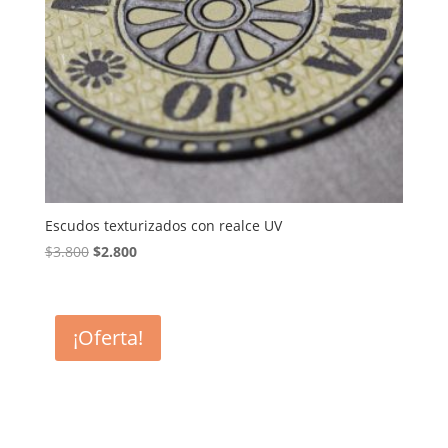
Escudos texturizados con realce UV
El
El
$
3.800
$
2.800
precio
precio
original
actual
era:
es:
¡Oferta!
$3.800.
$2.800.