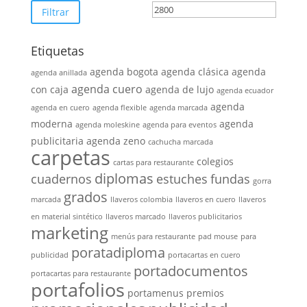
mínimo
máximo
Filtrar
Etiquetas
agenda bogota
agenda clásica
agenda
agenda anillada
agenda cuero
con caja
agenda de lujo
agenda ecuador
agenda
agenda en cuero
agenda flexible
agenda marcada
moderna
agenda
agenda moleskine
agenda para eventos
publicitaria
agenda zeno
cachucha marcada
carpetas
colegios
cartas para restaurante
diplomas
cuadernos
estuches
fundas
gorra
grados
marcada
llaveros colombia
llaveros en cuero
llaveros
en material sintético
llaveros marcado
llaveros publicitarios
marketing
menús para restaurante
pad mouse
para
poratadiploma
publicidad
portacartas en cuero
portadocumentos
portacartas para restaurante
portafolios
portamenus
premios