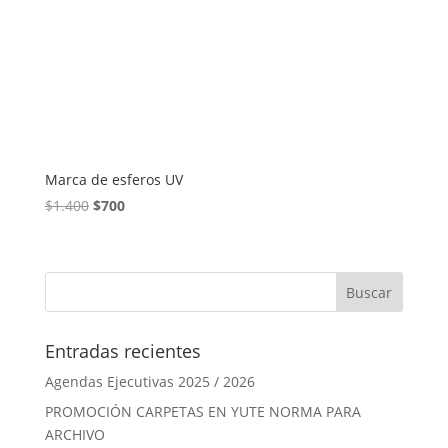
Marca de esferos UV
El
El
$
1.400
$
700
precio
precio
original
actual
era:
es:
$1.400.
$700.
Entradas recientes
Agendas Ejecutivas 2025 / 2026
PROMOCIÓN CARPETAS EN YUTE NORMA PARA
ARCHIVO