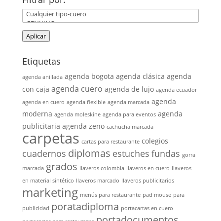
Aplicar
Etiquetas
agenda bogota
agenda clásica
agenda
agenda anillada
agenda cuero
con caja
agenda de lujo
agenda ecuador
agenda
agenda en cuero
agenda flexible
agenda marcada
moderna
agenda
agenda moleskine
agenda para eventos
publicitaria
agenda zeno
cachucha marcada
carpetas
colegios
cartas para restaurante
diplomas
cuadernos
estuches
fundas
gorra
grados
marcada
llaveros colombia
llaveros en cuero
llaveros
en material sintético
llaveros marcado
llaveros publicitarios
marketing
menús para restaurante
pad mouse
para
poratadiploma
publicidad
portacartas en cuero
portadocumentos