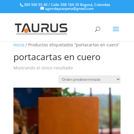
300 506 55 40 / Calle 39B 18A 35 Bogotá, Colombia
agendaycarpeta@gmail.com
Inicio
/ Productos etiquetados “portacartas en cuero”
portacartas en cuero
Mostrando el único resultado