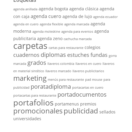
agenda bogota
agenda clásica
agenda
agenda anillada
agenda cuero
con caja
agenda de lujo
agenda ecuador
agenda
agenda en cuero
agenda flexible
agenda marcada
moderna
agenda
agenda moleskine
agenda para eventos
publicitaria
agenda zeno
cachucha marcada
carpetas
colegios
cartas para restaurante
diplomas
cuadernos
estuches
fundas
gorra
grados
marcada
llaveros colombia
llaveros en cuero
llaveros
en material sintético
llaveros marcado
llaveros publicitarios
marketing
menús para restaurante
pad mouse
para
poratadiploma
publicidad
portacartas en cuero
portadocumentos
portacartas para restaurante
portafolios
portamenus
premios
promocionales
publicidad
sellados
universidades