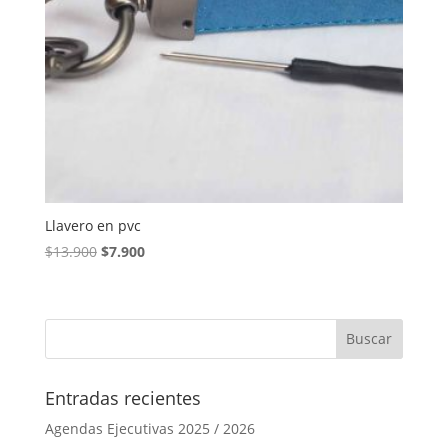
Llavero en pvc
El
El
$
13.900
$
7.900
precio
precio
original
actual
era:
es:
$13.900.
$7.900.
Entradas recientes
Agendas Ejecutivas 2025 / 2026