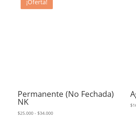
¡Oferta!
Permanente (No Fechada)
A
NK
$
1
Rango
$
25.000
-
$
34.000
de
precios:
desde