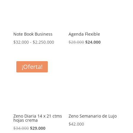
$34.000
Note Book Business
Agenda Flexible
Rango
El
El
$
32.000
-
$
2.250.000
$
28.000
$
24.000
de
precio
precio
precios:
original
actual
desde
era:
es:
¡Oferta!
$32.000
$28.000.
$24.000.
hasta
$2.250.000
Zeno Diaria 14 x 21 ctms
Zeno Semanario de Lujo
hojas crema
$
42.000
El
El
$
34.000
$
29.000