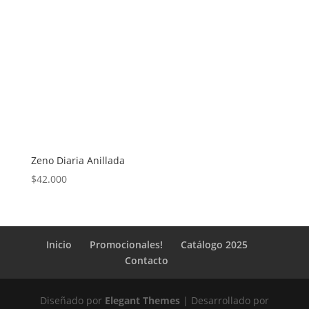
precio
precio
original
actual
era:
es:
$34.000.
$29.000.
Zeno Diaria Anillada
$
42.000
Inicio
Promocionales!
Catálogo 2025
Contacto
Diseñado por
Elegant Themes
| Desarrollado por